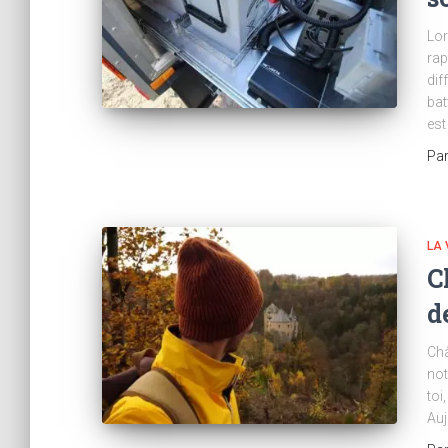
Lor
rap
dif
bat
est
Pa
LA 
C
d
Châ
not
toi
Auj