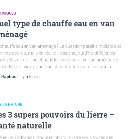
CHNIQUES
uel type de chauffe eau en van
ménagé
chauffe eau en van aménagé ? La question paraît simpliste aux
miers abords, mais en réalité il existe aujourd’hui différentes
ons d’avoir de l’eau chaude lorsque l’on vit en van aménagé à
nnée. Ma solution pour l’eau chaude dans mon
Lire la suite…
r
Raphael
, il y a
5 ans
E LA NATURE
es 3 supers pouvoirs du lierre –
anté naturelle
s jeune, j’adorais prendre en photo le lierre sous toutes ses