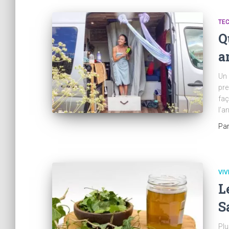
TE
Q
a
Un 
pre
faç
l’a
Pa
VIV
L
S
Plu