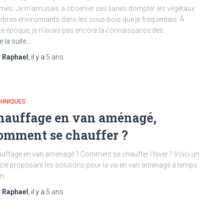
mes. Je m’amusais à observer ses lianes dompter les végétaux
arbres environnants dans les sous-bois que je fréquentais. À
te époque, je n’avais pas encore la connaissance des
re la suite…
r
Raphael
, il y a
5 ans
CHNIQUES
hauffage en van aménagé,
omment se chauffer ?
uffage en van aménagé ? Comment se chauffer l’hiver ? Voici un
icle proposant les solutions pour la vie en van aménagé à temps
in
r
Raphael
, il y a
5 ans