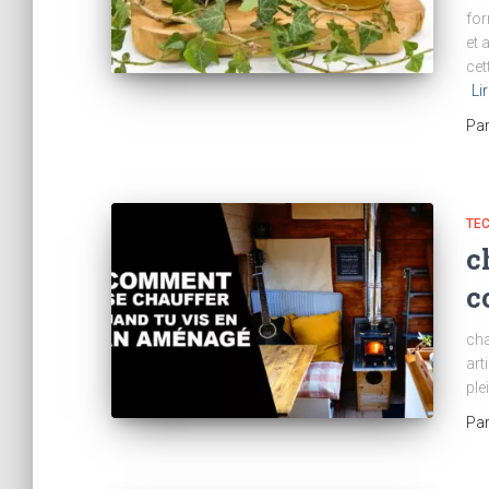
for
et 
cet
Li
Pa
TE
c
c
cha
art
ple
Pa