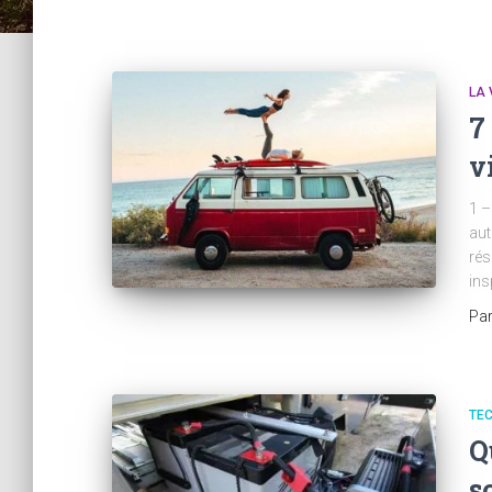
LA 
7
v
1 –
aut
rés
ins
Pa
TE
Q
s