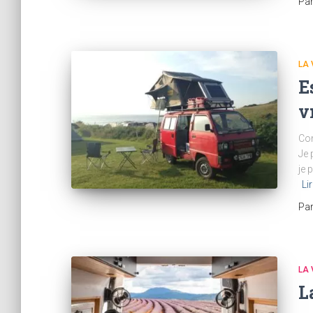
Pa
LA 
E
v
Com
Je 
je 
Li
Pa
LA 
L