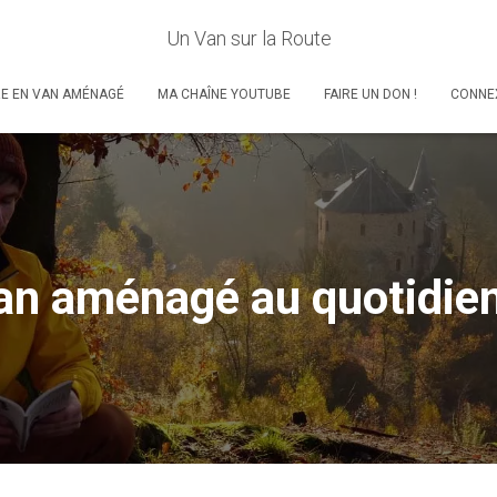
Un Van sur la Route
RE EN VAN AMÉNAGÉ
MA CHAÎNE YOUTUBE
FAIRE UN DON !
CONNE
van aménagé au quotidi