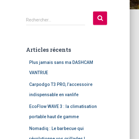
R
Rechercher…
e
c
h
e
Articles récents
r
c
Plus jamais sans ma DASHCAM
h
e
VANTRUE
r
Carpodgo T3 PRO, l’accessoire
:
indispensable en vanlife
EcoFlow WAVE 3 : la climatisation
portable haut de gamme
Nomadiq : Le barbecue qui
révolutionne vos grillades !