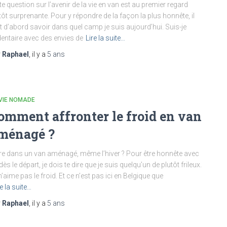
te question sur l’avenir de la vie en van est au premier regard
tôt surprenante. Pour y répondre de la façon la plus honnête, il
t d’abord savoir dans quel camp je suis aujourd’hui. Suis-je
entaire avec des envies de
Lire la suite…
r
Raphael
, il y a
5 ans
VIE NOMADE
omment affronter le froid en van
ménagé ?
re dans un van aménagé, même l’hiver ? Pour être honnête avec
 dès le départ, je dois te dire que je suis quelqu’un de plutôt frileux.
n’aime pas le froid. Et ce n’est pas ici en Belgique que
re la suite…
r
Raphael
, il y a
5 ans