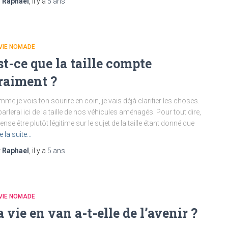
r
Raphael
, il y a
5 ans
VIE NOMADE
st-ce que la taille compte
raiment ?
me je vois ton sourire en coin, je vais déjà clarifier les choses.
parlerai ici de la taille de nos véhicules aménagés. Pour tout dire,
pense être plutôt légitime sur le sujet de la taille étant donné que
re la suite…
r
Raphael
, il y a
5 ans
VIE NOMADE
a vie en van a-t-elle de l’avenir ?