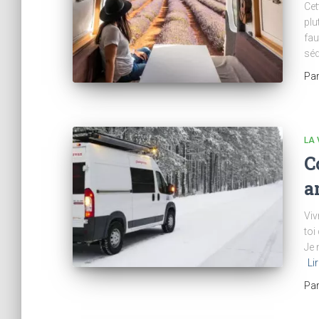
Cet
plu
fau
séd
Pa
LA 
C
a
Viv
toi
Je 
Li
Pa