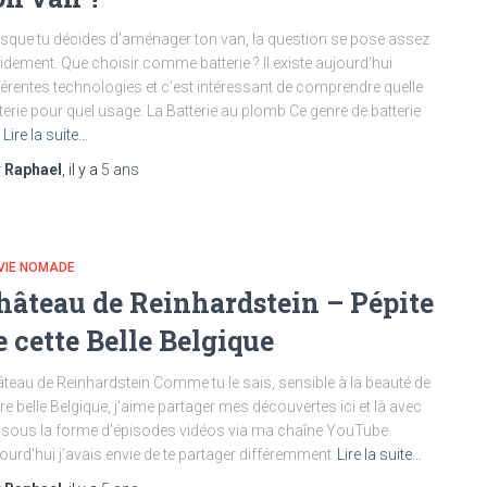
sque tu décides d’aménager ton van, la question se pose assez
idement. Que choisir comme batterie ? Il existe aujourd’hui
férentes technologies et c’est intéressant de comprendre quelle
terie pour quel usage. La Batterie au plomb Ce genre de batterie
Lire la suite…
r
Raphael
, il y a
5 ans
VIE NOMADE
hâteau de Reinhardstein – Pépite
e cette Belle Belgique
teau de Reinhardstein Comme tu le sais, sensible à la beauté de
re belle Belgique, j’aime partager mes découvertes ici et là avec
, sous la forme d’épisodes vidéos via ma chaîne YouTube.
ourd’hui j’avais envie de te partager différemment
Lire la suite…