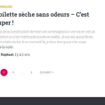
CHNIQUES
oilette sèche sans odeurs – C’est
uper !
s de la construction de mon van aménagé pour une vie en van, la
stion ne s’est même pas posée en réalité. Je savais que je ferais
 toilette sèche. A ce moment-là, je dois dire que je n’en avais
re la suite…
r
Raphael
, il y a
5 ans
3
4
…
6
SUIVANT