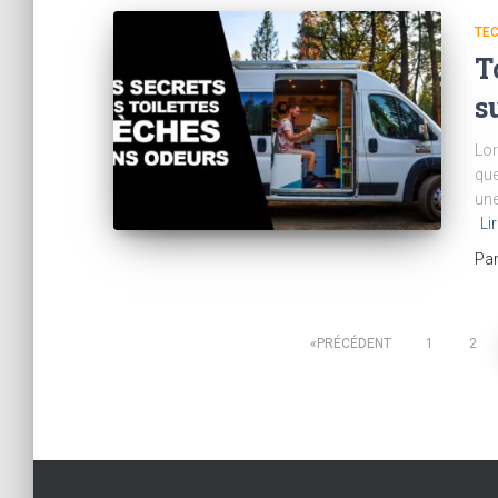
TE
T
s
Lor
que
une
Li
Pa
Navigation
PRÉCÉDENT
1
2
des
articles