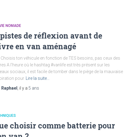
VIE NOMADE
 pistes de réflexion avant de
ivre en van aménagé
 Choisis ton véhicule en fonction de TES besoins, pas ceux des
res A l’heure où le hashtag #vanlife est très présent sur les
eaux sociaux, il est facile de tomber dans le piège de la mauvaise
piration pour
Lire la suite…
r
Raphael
, il y a
5 ans
CHNIQUES
ue choisir comme batterie pour
on van ?