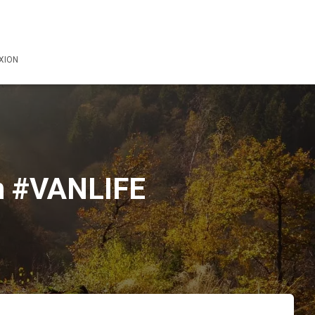
XION
en #VANLIFE