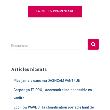
R
Rechercher…
e
c
h
e
Articles récents
r
c
Plus jamais sans ma DASHCAM VANTRUE
h
e
Carpodgo T3 PRO, l’accessoire indispensable en
r
vanlife
:
EcoFlow WAVE 3 : la climatisation portable haut de