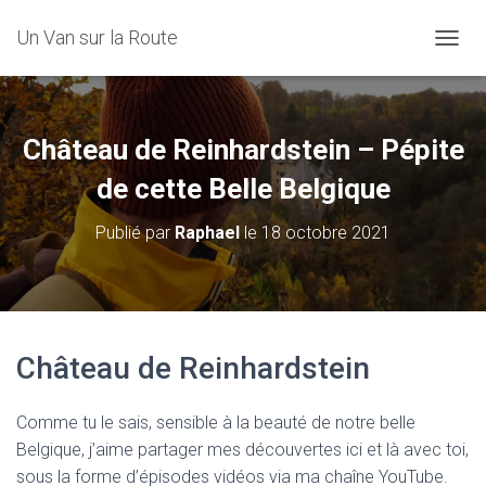
Un Van sur la Route
D
É
P
L
I
Château de Reinhardstein – Pépite
E
R
de cette Belle Belgique
L
A
Publié par
Raphael
le
18 octobre 2021
N
A
V
I
G
A
Château de Reinhardstein
T
I
O
Comme tu le sais, sensible à la beauté de notre belle
N
Belgique, j’aime partager mes découvertes ici et là avec toi,
sous la forme d’épisodes vidéos via ma chaîne YouTube.