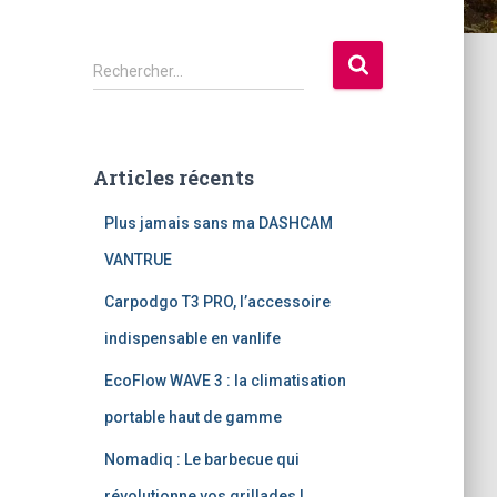
R
Rechercher…
e
c
h
e
Articles récents
r
c
Plus jamais sans ma DASHCAM
h
e
VANTRUE
r
Carpodgo T3 PRO, l’accessoire
:
indispensable en vanlife
EcoFlow WAVE 3 : la climatisation
portable haut de gamme
Nomadiq : Le barbecue qui
révolutionne vos grillades !