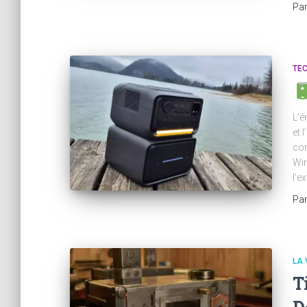
Pa
TE
L’é
et 
con
Wir
l’e
Pa
LA 
T