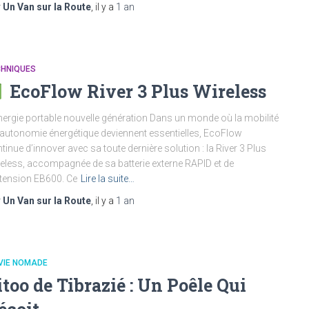
r
Un Van sur la Route
, il y a
1 an
CHNIQUES
EcoFlow River 3 Plus Wireless
nergie portable nouvelle génération Dans un monde où la mobilité
l’autonomie énergétique deviennent essentielles, EcoFlow
tinue d’innover avec sa toute dernière solution : la River 3 Plus
eless, accompagnée de sa batterie externe RAPID et de
xtension EB600. Ce
Lire la suite…
r
Un Van sur la Route
, il y a
1 an
VIE NOMADE
itoo de Tibrazié : Un Poêle Qui