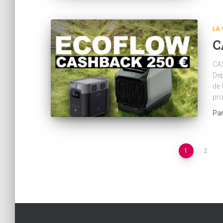
LA 
C
CA
Dep
de 
pro
Pa
Navigation
1
2
des
articles