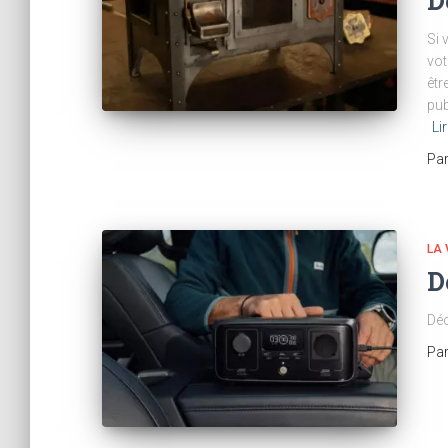
D
Si 
vot
êtr
pub
Li
Pa
LA 
D
Déc
Pa