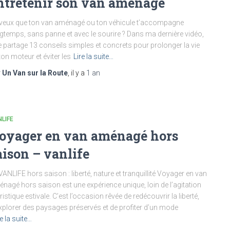
ntretenir son van aménagé
veux que ton van aménagé ou ton véhicule t’accompagne
gtemps, sans panne et avec le sourire ? Dans ma dernière vidéo,
te partage 13 conseils simples et concrets pour prolonger la vie
ton moteur et éviter les
Lire la suite…
r
Un Van sur la Route
, il y a
1 an
LIFE
oyager en van aménagé hors
aison – vanlife
VANLIFE hors saison : liberté, nature et tranquillité Voyager en van
nagé hors saison est une expérience unique, loin de l’agitation
ristique estivale. C’est l’occasion rêvée de redécouvrir la liberté,
xplorer des paysages préservés et de profiter d’un mode
re la suite…