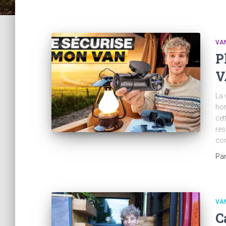
VAN
P
V
La 
hor
cet
res
con
Pa
VAN
C