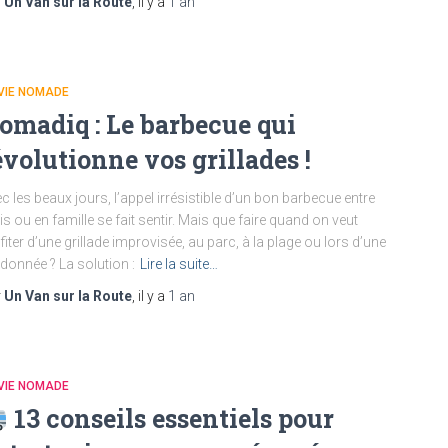
r
Un Van sur la Route
, il y a
1 an
VIE NOMADE
omadiq : Le barbecue qui
évolutionne vos grillades !
c les beaux jours, l’appel irrésistible d’un bon barbecue entre
s ou en famille se fait sentir. Mais que faire quand on veut
fiter d’une grillade improvisée, au parc, à la plage ou lors d’une
donnée ? La solution :
Lire la suite…
r
Un Van sur la Route
, il y a
1 an
VIE NOMADE
13 conseils essentiels pour