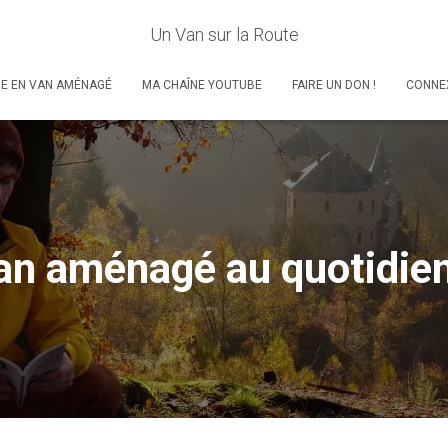
Un Van sur la Route
RE EN VAN AMÉNAGÉ
MA CHAÎNE YOUTUBE
FAIRE UN DON !
CONNE
van aménagé au quotidi