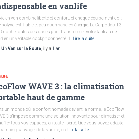
ndispensable en vanlife
vie en van combine liberté et confort, et chaque équipement doit
e polyvalent, fiable et peu gourmand en énergie. Le Carpodgo T3
 coche toutes ces cases pour transformer votre tableau de
d en un véritable cockpit connecté. 1.
Lire la suite…
r
Un Van sur la Route
, il y a
1 an
LIFE
coFlow WAVE 3 : la climatisation
ortable haut de gamme
s un monde où le confort nomade devient la norme, le EcoFlow
E 3 s’impose comme une solution innovante pour climatiser et
uffer tous vos espaces, en toute liberté. Que vous soyez adepte
camping sauvage, de la vanlife, du
Lire la suite…