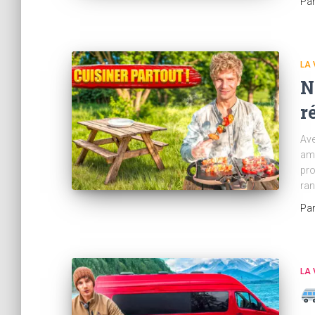
Pa
LA 
N
r
Ave
ami
pro
ran
Pa
LA 