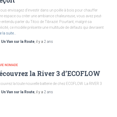
éçoit
vous envisagez d’investir dans un poêle à bois pour chauffer
re espace ou créer une ambiance chaleureuse, vous avez peut-
e entendu parler du Titoo de Tibrazié. Pourtant, malgré sa
licité, ce modèle présente une multitude de défauts qui devraient
re la suite…
r
Un Van sur la Route
, il y a
2 ans
VIE NOMADE
écouvrez la River 3 d’ECOFLOW
ouvrez la toute nouvelle batterie de chez ECOFLOW. La RIVER 3
r
Un Van sur la Route
, il y a
2 ans