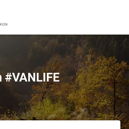
XION
en #VANLIFE