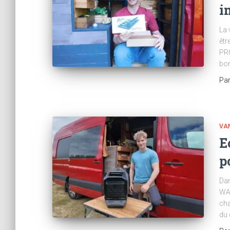
i
La 
êtr
PRO
bor
Pa
VAN
E
p
Dan
WAV
cha
du 