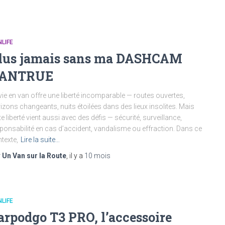
LIFE
lus jamais sans ma DASHCAM
ANTRUE
vie en van offre une liberté incomparable — routes ouvertes,
izons changeants, nuits étoilées dans des lieux insolites. Mais
te liberté vient aussi avec des défis — sécurité, surveillance,
ponsabilité en cas d’accident, vandalisme ou effraction. Dans ce
texte,
Lire la suite…
r
Un Van sur la Route
, il y a
10 mois
LIFE
arpodgo T3 PRO, l’accessoire