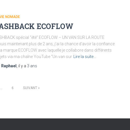
VIE NOMADE
ASHBACK ECOFLOW
SHBACK spécial “été” ECOFLOW – UN VAN SUR LA ROUTE
uis maintenant plus de 2 ans, j’ai la chance d’avoir la confiance
la marque ECOFLOW avec laquelle je collabore dans différents
jets via ma chaîne YouTube ”Un van sur
Lire la suite…
r
Raphael
, il y a
3 ans
…
6
SUIVANT