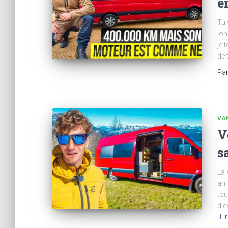
e
Tu 
lon
je 
de 
Pa
VAN
V
s
La 
amé
tou
d’e
Li