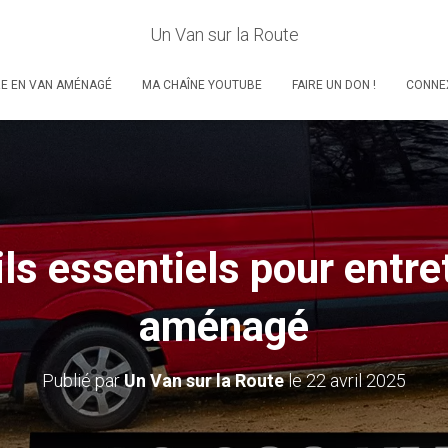
Un Van sur la Route
RE EN VAN AMÉNAGÉ
MA CHAÎNE YOUTUBE
FAIRE UN DON !
CONNE
ls essentiels pour entre
aménagé
Publié par
Un Van sur la Route
le
22 avril 2025