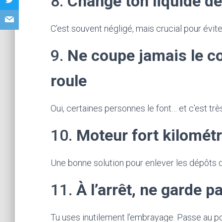
8.
Change ton liquide d
C’est souvent négligé, mais crucial pour évit
9.
Ne coupe jamais le co
roule
Oui, certaines personnes le font… et c’est trè
10.
Moteur fort kilomét
Une bonne solution pour enlever les dépôts d
11.
À l’arrêt, ne garde p
Tu uses inutilement l’embrayage. Passe au po