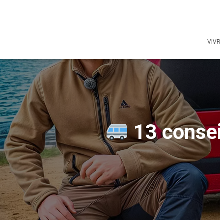
VIV
13 consei