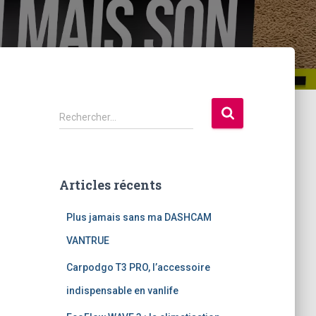
R
Rechercher…
e
c
h
e
Articles récents
r
c
Plus jamais sans ma DASHCAM
h
e
VANTRUE
r
Carpodgo T3 PRO, l’accessoire
:
indispensable en vanlife