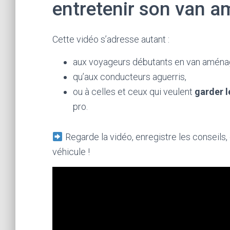
entretenir son van 
Cette vidéo s’adresse autant :
aux voyageurs débutants en van aména
qu’aux conducteurs aguerris,
ou à celles et ceux qui veulent
garder l
pro.
Regarde la vidéo, enregistre les conseils, 
véhicule !