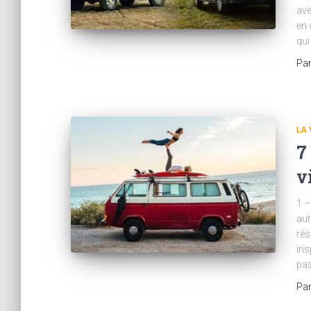
ave
en 
qui
Pa
LA 
7
v
1 –
aut
rés
ins
pa
Pa