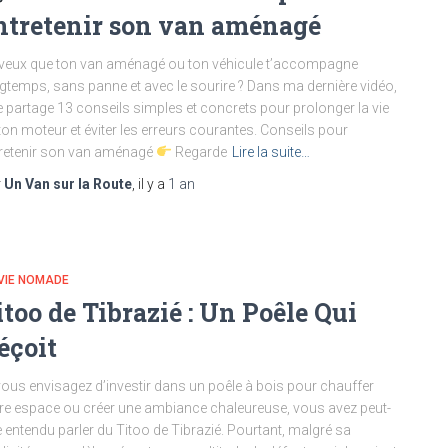
ntretenir son van aménagé
veux que ton van aménagé ou ton véhicule t’accompagne
gtemps, sans panne et avec le sourire ? Dans ma dernière vidéo,
te partage 13 conseils simples et concrets pour prolonger la vie
ton moteur et éviter les erreurs courantes. Conseils pour
retenir son van aménagé
Regarde
Lire la suite…
r
Un Van sur la Route
, il y a
1 an
VIE NOMADE
itoo de Tibrazié : Un Poêle Qui
éçoit
vous envisagez d’investir dans un poêle à bois pour chauffer
re espace ou créer une ambiance chaleureuse, vous avez peut-
e entendu parler du Titoo de Tibrazié. Pourtant, malgré sa