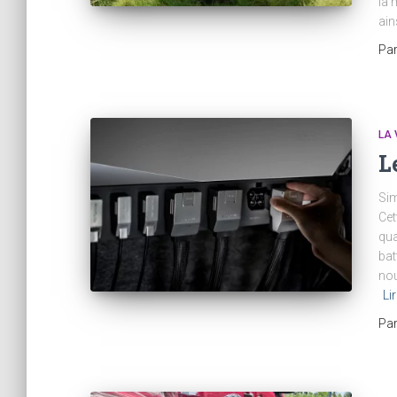
la 
ain
Pa
LA 
L
Sim
Cet
qua
bat
nou
Li
Pa