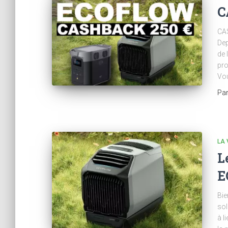
C
CA
Dep
de 
pro
Vou
Pa
LA 
L
E
Bie
sol
à l