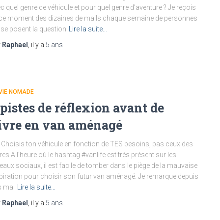
c quel genre de véhicule et pour quel genre d’aventure ? Je reçois
ce moment des dizaines de mails chaque semaine de personnes
 se posent la question
Lire la suite…
r
Raphael
, il y a
5 ans
VIE NOMADE
 pistes de réflexion avant de
ivre en van aménagé
 Choisis ton véhicule en fonction de TES besoins, pas ceux des
res A l’heure où le hashtag #vanlife est très présent sur les
eaux sociaux, il est facile de tomber dans le piège de la mauvaise
piration pour choisir son futur van aménagé. Je remarque depuis
s mal
Lire la suite…
r
Raphael
, il y a
5 ans