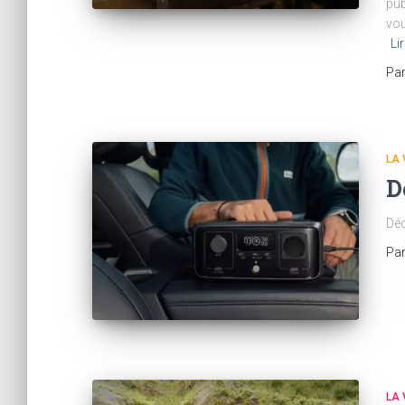
pub
vou
Li
Pa
LA 
D
Déc
Pa
LA 