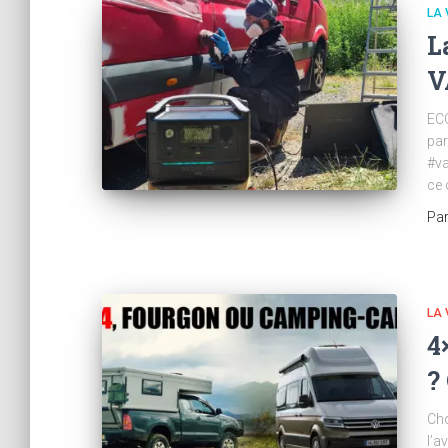
LA 
L
V
ECO
par
#va
ce 
Pa
LA 
4
?
Cho
l’a