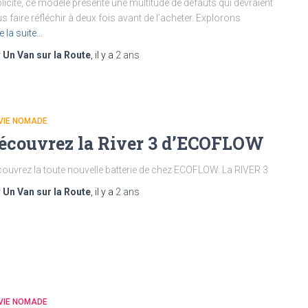
licité, ce modèle présente une multitude de défauts qui devraient
s faire réfléchir à deux fois avant de l’acheter. Explorons
re la suite…
r
Un Van sur la Route
, il y a
2 ans
VIE NOMADE
écouvrez la River 3 d’ECOFLOW
ouvrez la toute nouvelle batterie de chez ECOFLOW. La RIVER 3
r
Un Van sur la Route
, il y a
2 ans
VIE NOMADE