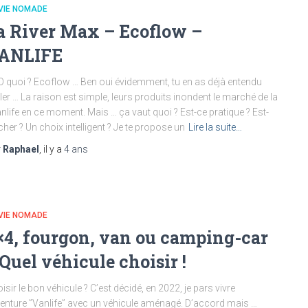
VIE NOMADE
a River Max – Ecoflow –
ANLIFE
 quoi ? Ecoflow … Ben oui évidemment, tu en as déjà entendu
ler … La raison est simple, leurs produits inondent le marché de la
nlife en ce moment. Mais … ça vaut quoi ? Est-ce pratique ? Est-
cher ? Un choix intelligent ? Je te propose un
Lire la suite…
r
Raphael
, il y a
4 ans
VIE NOMADE
×4, fourgon, van ou camping-car
 Quel véhicule choisir !
isir le bon véhicule ? C’est décidé, en 2022, je pars vivre
venture ”Vanlife” avec un véhicule aménagé. D’accord mais …