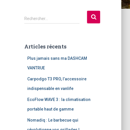
R
Rechercher…
e
c
h
e
Articles récents
r
c
Plus jamais sans ma DASHCAM
h
e
VANTRUE
r
Carpodgo T3 PRO, l’accessoire
:
indispensable en vanlife
EcoFlow WAVE 3 : la climatisation
portable haut de gamme
Nomadiq : Le barbecue qui
révolutionne vos grillades !