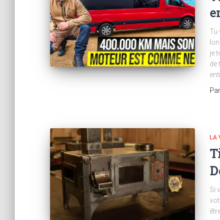
e
Tu 
lon
je 
de 
ent
Pa
LA 
T
D
Si 
vot
êtr