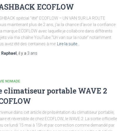
ASHBACK ECOFLOW
SHBACK spécial “été” ECOFLOW – UN VAN SUR LA ROUTE
uis maintenant plus de 2 ans, j’ai la chance d’avoir la confiance
la marque ECOFLOW avec laquelle je collabore dans différents
jets via ma chaîne YouTube ”Un van sur la route” notamment.
s avez été des centaines à me
Lire la suite…
r
Raphael
, il y a
3 ans
VIE NOMADE
e climatiseur portable WAVE 2
COFLOW
nvenue dans cet article de présentation du climatiseur portable,
aire et réversible de chez ECOFLOW, le WAVE 2. La sortie officielle
ieu ce lundi 15 mai à 15h et par correction comme demandé par