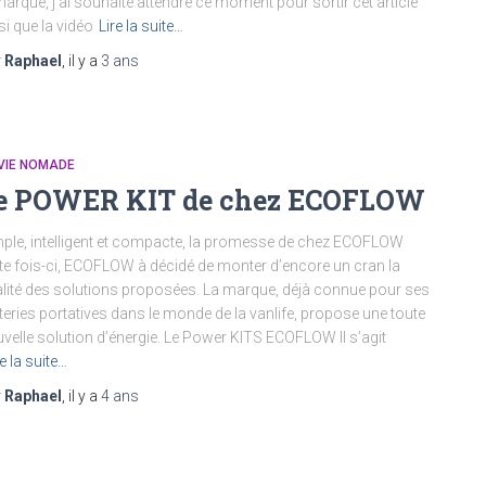
marque, j’ai souhaité attendre ce moment pour sortir cet article
si que la vidéo
Lire la suite…
r
Raphael
, il y a
3 ans
VIE NOMADE
e POWER KIT de chez ECOFLOW
ple, intelligent et compacte, la promesse de chez ECOFLOW
te fois-ci, ECOFLOW à décidé de monter d’encore un cran la
lité des solutions proposées. La marque, déjà connue pour ses
teries portatives dans le monde de la vanlife, propose une toute
velle solution d’énergie. Le Power KITS ECOFLOW Il s’agit
re la suite…
r
Raphael
, il y a
4 ans