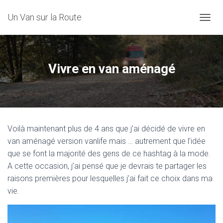
Un Van sur la Route
D
É
P
L
I
Vivre en van aménagé
E
R
L
A
N
A
Voilà maintenant plus de 4 ans que j’ai décidé de vivre en
V
I
van aménagé version vanlife mais … autrement que l’idée
G
que se font la majorité des gens de ce hashtag à la mode.
A
A cette occasion, j’ai pensé que je devrais te partager les
T
I
raisons premières pour lesquelles j’ai fait ce choix dans ma
O
vie.
N