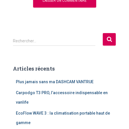
R
Rechercher…
e
c
h
e
Articles récents
r
c
Plus jamais sans ma DASHCAM VANTRUE
h
e
Carpodgo T3 PRO, l’accessoire indispensable en
r
vanlife
:
EcoFlow WAVE 3 : la climatisation portable haut de
gamme