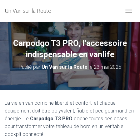
Un Van sur la Route
D
É
P
L
I
Carpodgo T3 PRO, l’accessoire
E
R
indispensable en vanlife
L
A
Publié par
Un Van sur la Route
le
23 mai 2025
N
A
V
I
G
A
La vie en van combine liberté et confort, et chaque
T
équipement doit être polyvalent, fiable et peu gourmand en
I
O
énergie. Le
Carpodgo T3 PRO
coche toutes ces cases
N
pour transformer votre tableau de bord en un véritable
cockpit connecté.