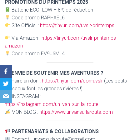
PROMOTIONS DU PRINTEMPS 2025
Batterie ECOFLOW – 8% de réduction
Code promo RAPHAEL6
Site Officiel :
https://tinyurl.com/uvslr-printemps
Via Amazon :
https://tinyurl.com/uvslr-printemps-
amazon
Code promo EV9J6ML4
ENVIE DE SOUTENIR MES AVENTURES ?
Faire un don :
https://tinyurl.com/don-uvslr
(Les petits
ruisseaux font les grandes rivières !)
INSTAGRAM :
https://instagram.com/un_van_sur_la_route
MON BLOG :
https://www.unvansurlaroute.com
PARTENARIATS & COLLABORATIONS
Contact : unvansurlaroute@gmail.com