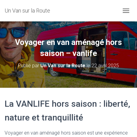
Un Van sur la Route
D
É
P
L
I
Voyager en van aménagé hors
E
R
saison – vanlife
L
A
Publié par
Un Van sur la Route
le
22 avril 2025
N
A
V
I
G
A
La VANLIFE hors saison : liberté,
T
I
O
nature et tranquillité
N
Voyager en van aménagé hors saison est une expérience