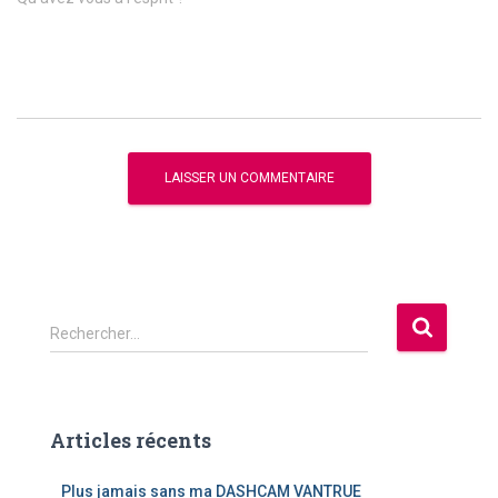
R
Rechercher…
e
c
h
e
Articles récents
r
c
Plus jamais sans ma DASHCAM VANTRUE
h