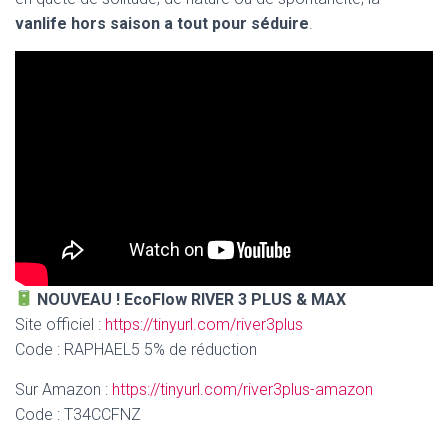
vanlife hors saison a tout pour séduire
.
NOUVEAU ! EcoFlow RIVER 3 PLUS & MAX
Site officiel :
https://tinyurl.com/river3plus
Code : RAPHAEL5 5% de réduction
Sur Amazon :
https://tinyurl.com/river3plus-amazon
Code : T34CCFNZ