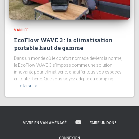
VANLIFE
EcoFlow WAVE 3 : la climatisation
portable haut de gamme
Dans un monde où le confort nomade devient la norme,
le EcoFlow WAVE 3 s’impose comme une solution
innovante pour climatiser et chauffer tous vos espaces,
en toute liberté. Que vous soyez adepte du camping
Lire la suite…
VIVRE EN VAN AMÉNAGÉ
FAIRE UN DON !
CONNEXION