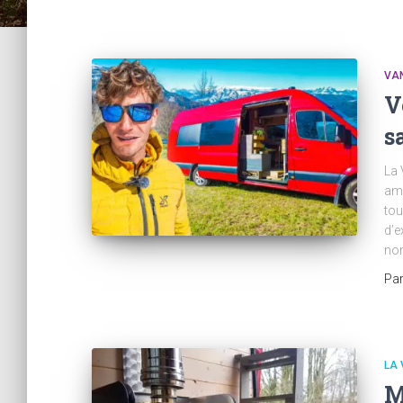
VAN
V
s
La 
amé
tou
d’e
nom
Pa
LA 
M