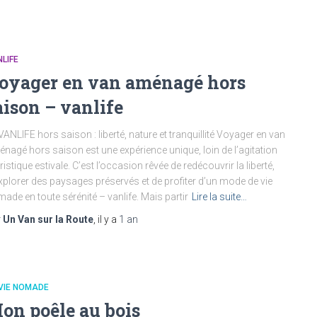
LIFE
oyager en van aménagé hors
aison – vanlife
VANLIFE hors saison : liberté, nature et tranquillité Voyager en van
nagé hors saison est une expérience unique, loin de l’agitation
ristique estivale. C’est l’occasion rêvée de redécouvrir la liberté,
xplorer des paysages préservés et de profiter d’un mode de vie
ade en toute sérénité – vanlife. Mais partir
Lire la suite…
r
Un Van sur la Route
, il y a
1 an
VIE NOMADE
on poêle au bois