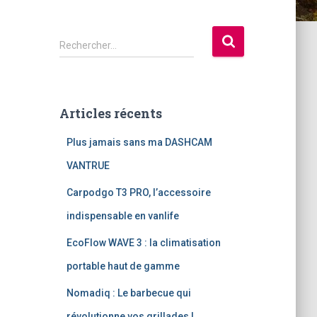
R
Rechercher…
e
c
h
e
Articles récents
r
c
Plus jamais sans ma DASHCAM
h
e
VANTRUE
r
Carpodgo T3 PRO, l’accessoire
:
indispensable en vanlife
EcoFlow WAVE 3 : la climatisation
portable haut de gamme
Nomadiq : Le barbecue qui
révolutionne vos grillades !