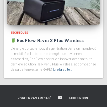
TECHNIQUES
EcoFlow River 3 Plus Wireless
L’énergie portable nouvelle génération Dans un monde où
la mobilité et l’autonomie énergétique deviennent
essentielles, EcoFlow continue d’innover avec sa toute
dernière solution : la River 3 Plus Wireless, accompagnée
de sa batterie externe RAPID
Lire la suite…
VIVRE EN VAN AMÉNAGÉ
FAIRE UN DON !