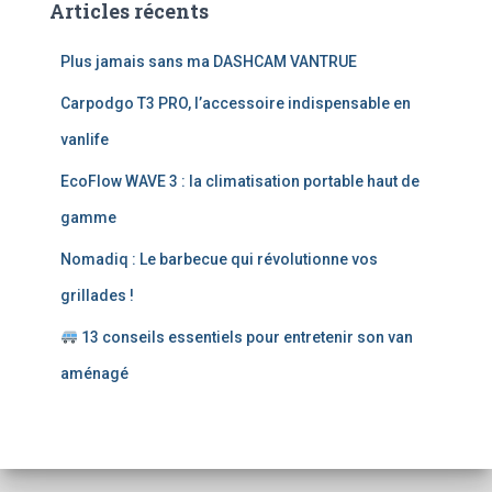
Articles récents
r
c
Plus jamais sans ma DASHCAM VANTRUE
h
e
Carpodgo T3 PRO, l’accessoire indispensable en
r
vanlife
:
EcoFlow WAVE 3 : la climatisation portable haut de
gamme
Nomadiq : Le barbecue qui révolutionne vos
grillades !
13 conseils essentiels pour entretenir son van
aménagé