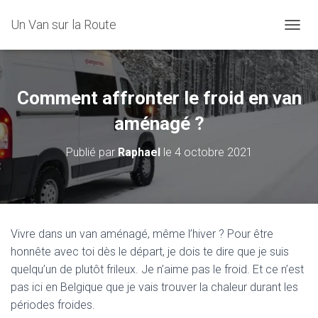
Un Van sur la Route
D
É
P
L
I
Comment affronter le froid en van
E
R
aménagé ?
L
A
Publié par
Raphael
le
4 octobre 2021
N
A
V
I
G
A
Vivre dans un van aménagé, même l’hiver ? Pour être
T
honnête avec toi dès le départ, je dois te dire que je suis
I
O
quelqu’un de plutôt frileux. Je n’aime pas le froid. Et ce n’est
N
pas ici en Belgique que je vais trouver la chaleur durant les
périodes froides.