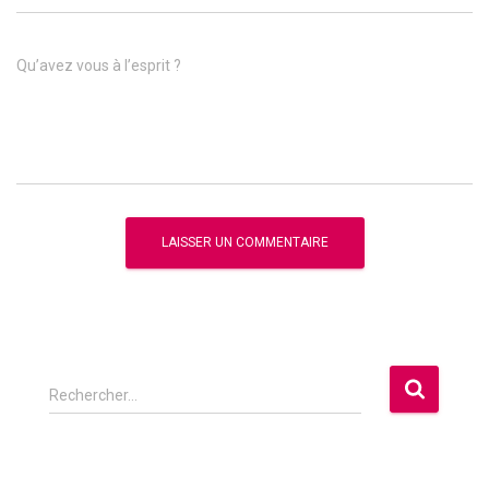
Qu’avez vous à l’esprit ?
R
Rechercher…
e
c
h
e