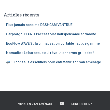
h
e
Articles récents
r
c
Plus jamais sans ma DASHCAM VANTRUE
h
e
Carpodgo T3 PRO, l’accessoire indispensable en vanlife
r
EcoFlow WAVE 3 : la climatisation portable haut de gamme
:
Nomadiq : Le barbecue qui révolutionne vos grillades !
13 conseils essentiels pour entretenir son van aménagé
VIVRE EN VAN AMÉNAGÉ
FAIRE UN DON !