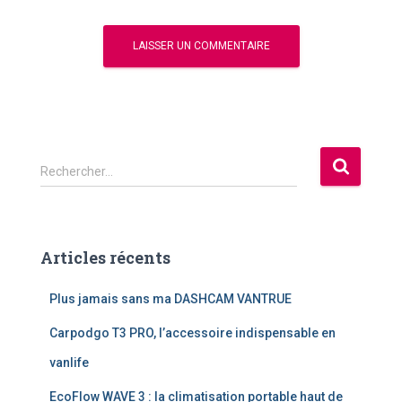
R
Rechercher…
e
c
h
e
Articles récents
r
c
Plus jamais sans ma DASHCAM VANTRUE
h
e
Carpodgo T3 PRO, l’accessoire indispensable en
r
vanlife
:
EcoFlow WAVE 3 : la climatisation portable haut de