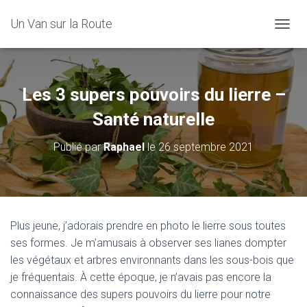
Un Van sur la Route
D
É
P
L
I
Les 3 supers pouvoirs du lierre –
E
R
Santé naturelle
L
A
Publié par
Raphael
le
26 septembre 2021
N
A
V
I
G
A
Plus jeune, j’adorais prendre en photo le lierre sous toutes
T
ses formes. Je m’amusais à observer ses lianes dompter
I
O
les végétaux et arbres environnants dans les sous-bois que
N
je fréquentais. À cette époque, je n’avais pas encore la
connaissance des supers pouvoirs du lierre pour notre