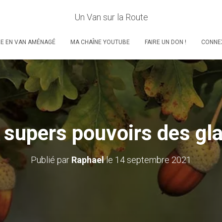
Un Van sur la Route
RE EN VAN AMÉNAGÉ
MA CHAÎNE YOUTUBE
FAIRE UN DON !
CONNE
 supers pouvoirs des gl
Publié par
Raphael
le
14 septembre 2021