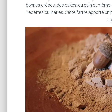
bonnes crêpes, des cakes, du pain et même
recettes culinaires. Cette farine apporte un p
ap