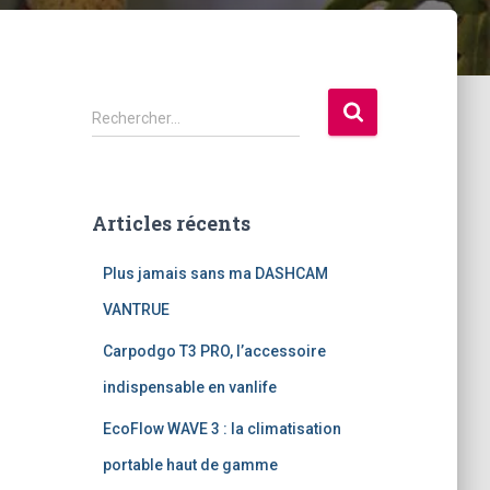
R
Rechercher…
e
c
h
e
Articles récents
r
c
Plus jamais sans ma DASHCAM
h
e
VANTRUE
r
Carpodgo T3 PRO, l’accessoire
:
indispensable en vanlife
EcoFlow WAVE 3 : la climatisation
portable haut de gamme