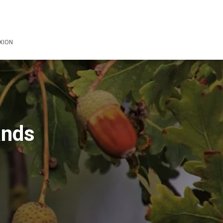
XION
ands