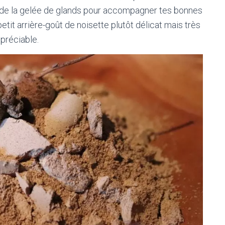
 de la gelée de glands pour accompagner tes bonnes
etit arrière-goût de noisette plutôt délicat mais très
préciable.