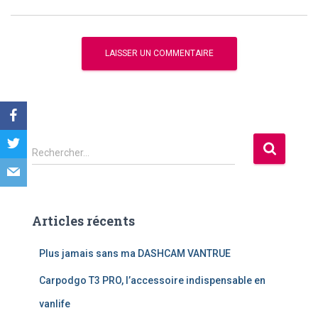
R
Rechercher…
e
c
h
e
Articles récents
r
c
Plus jamais sans ma DASHCAM VANTRUE
h
e
Carpodgo T3 PRO, l’accessoire indispensable en
r
vanlife