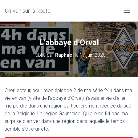
Un Van sur la Route
D
É
P
L
I
L’abbaye d’Orval
E
R
Publié par
Raphael
le
17 juin 2020
L
A
N
A
V
I
Cher lecteur, pour mon épisode 2 de ma série 24h dans ma
G
vie en van (visite de l’abbaye d’Orval), j’avais envie d’aller
A
T
me perdre dans une région particulièrement reculée du sud
I
de la Belgique. La région Gaumaise. Qu’elle ne fut pas ma
O
surprise d’arriver dans une région dans laquelle le temps
N
semble s’être arrêté.