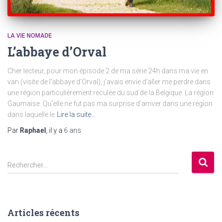
LA VIE NOMADE
L’abbaye d’Orval
Cher lecteur, pour mon épisode 2 de ma série 24h dans ma vie en
van (visite de l’abbaye d’Orval), j’avais envie d’aller me perdre dans
une région particulièrement reculée du sud de la Belgique. La région
Gaumaise. Qu’elle ne fut pas ma surprise d’arriver dans une région
dans laquelle le
Lire la suite…
Par
Raphael
, il y a
6 ans
R
Rechercher…
e
c
h
e
Articles récents
r