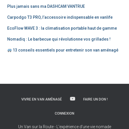
c
Plus jamais sans ma DASHCAM VANTRUE
h
e
Carpodgo T3 PRO, l’accessoire indispensable en vanlife
r
EcoFlow WAVE 3 : la climatisation portable haut de gamme
:
Nomadiq : Le barbecue qui révolutionne vos grillades !
13 conseils essentiels pour entretenir son van aménagé
VIVRE EN VAN AMÉNAGÉ
FAIRE UN DON !
CONNEXION
Un Van sur la Route - L'expérience d'une vie nomade