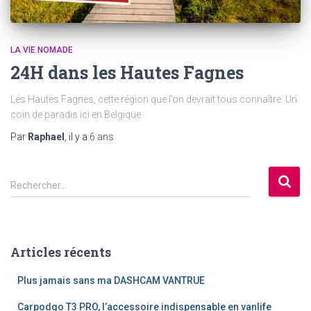
LA VIE NOMADE
24H dans les Hautes Fagnes
Les Hautes Fagnes, cette région que l’on devrait tous connaître. Un
coin de paradis ici en Belgique
Par
Raphael
, il y a
6 ans
R
Rechercher…
e
c
h
e
Articles récents
r
c
Plus jamais sans ma DASHCAM VANTRUE
h
e
Carpodgo T3 PRO, l’accessoire indispensable en vanlife