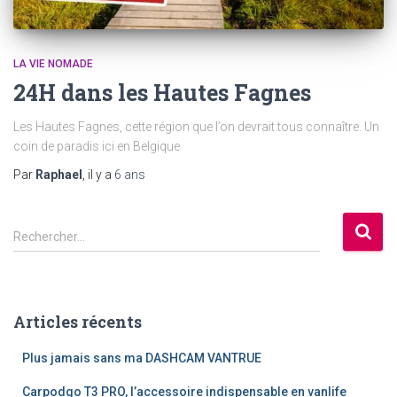
LA VIE NOMADE
24H dans les Hautes Fagnes
Les Hautes Fagnes, cette région que l’on devrait tous connaître. Un
coin de paradis ici en Belgique
Par
Raphael
, il y a
6 ans
R
Rechercher…
e
c
h
e
Articles récents
r
c
Plus jamais sans ma DASHCAM VANTRUE
h
e
Carpodgo T3 PRO, l’accessoire indispensable en vanlife