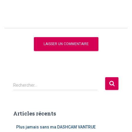
R
Rechercher…
e
c
h
e
Articles récents
r
c
Plus jamais sans ma DASHCAM VANTRUE
h