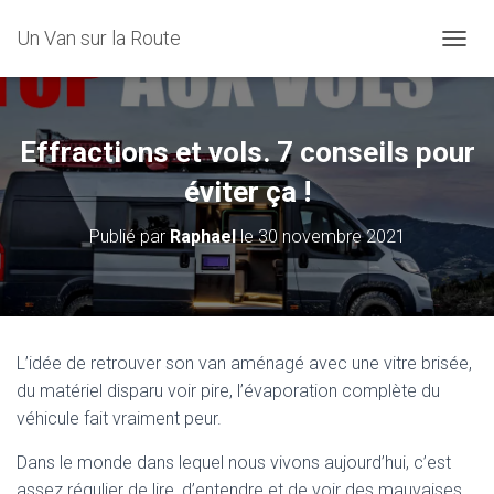
Un Van sur la Route
D
É
P
L
I
Effractions et vols. 7 conseils pour
E
R
éviter ça !
L
A
Publié par
Raphael
le
30 novembre 2021
N
A
V
I
G
A
L’idée de retrouver son van aménagé avec une vitre brisée,
T
du matériel disparu voir pire, l’évaporation complète du
I
O
véhicule fait vraiment peur.
N
Dans le monde dans lequel nous vivons aujourd’hui, c’est
assez régulier de lire, d’entendre et de voir des mauvaises