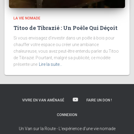
LA VIE NOMADE
Titoo de Tibrazié : Un Poêle Qui Déçoit
Si vous envisagez d’investir dans un poêle à bois pour
chauffer votre espace ou créer une ambiance
chaleureuse, vous avez peut-être entendu parler du Titoo
de Tibrazié. Pourtant, malgré sa publicité, ce modèle
présente une
Lire la suite…
VIVRE EN VAN AMÉNAGÉ
FAIRE UN DON !
CONNEXION
Un Van sur la Route - L'expérience d'une vie nomade