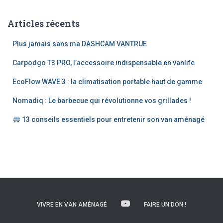
h
e
Articles récents
r
c
Plus jamais sans ma DASHCAM VANTRUE
h
e
Carpodgo T3 PRO, l’accessoire indispensable en vanlife
r
EcoFlow WAVE 3 : la climatisation portable haut de gamme
:
Nomadiq : Le barbecue qui révolutionne vos grillades !
13 conseils essentiels pour entretenir son van aménagé
VIVRE EN VAN AMÉNAGÉ
FAIRE UN DON !