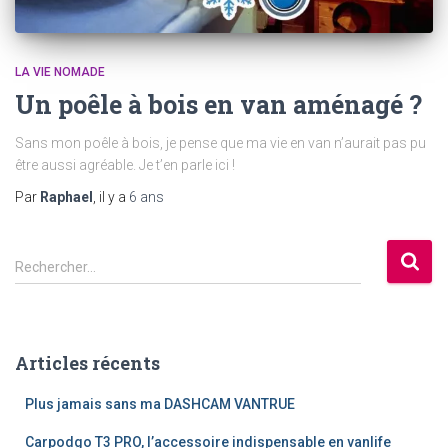
LA VIE NOMADE
Un poêle à bois en van aménagé ?
Sans mon poêle à bois, je pense que ma vie en van n’aurait pas pu
être aussi agréable. Je t’en parle ici !
Par
Raphael
, il y a
6 ans
R
Rechercher…
e
c
h
e
Articles récents
r
c
Plus jamais sans ma DASHCAM VANTRUE
h
e
Carpodgo T3 PRO, l’accessoire indispensable en vanlife