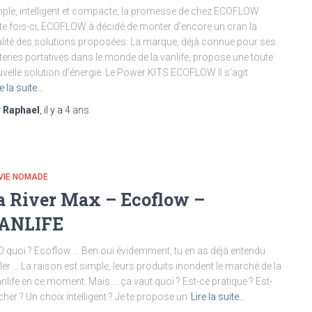
ple, intelligent et compacte, la promesse de chez ECOFLOW
te fois-ci, ECOFLOW à décidé de monter d’encore un cran la
lité des solutions proposées. La marque, déjà connue pour ses
teries portatives dans le monde de la vanlife, propose une toute
velle solution d’énergie. Le Power KITS ECOFLOW Il s’agit
re la suite…
r
Raphael
, il y a
4 ans
VIE NOMADE
a River Max – Ecoflow –
ANLIFE
 quoi ? Ecoflow … Ben oui évidemment, tu en as déjà entendu
ler … La raison est simple, leurs produits inondent le marché de la
nlife en ce moment. Mais … ça vaut quoi ? Est-ce pratique ? Est-
cher ? Un choix intelligent ? Je te propose un
Lire la suite…