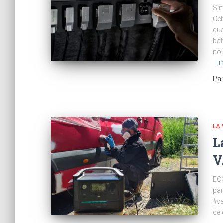
Sim
Cet
qua
bat
nou
Li
Pa
LA 
L
V
ECO
par
#va
ce 