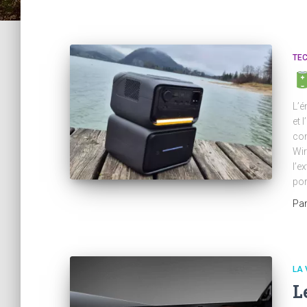
TE
L’é
et 
con
Wir
l’e
por
Pa
LA 
L