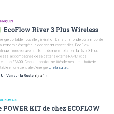
CHNIQUES
EcoFlow River 3 Plus Wireless
nergie portable nouvelle génération Dans un monde où la mobilité
l’autonomie énergétique deviennent essentielles, EcoFlow
tinue d’innover avec sa toute dernière solution : la River 3 Plus
eless, accompagnée de sa batterie externe RAPID et de
xtension EB600. Ce duo transforme littéralement cette batterie
table en une centrale d’énergie
Lire la suite…
r
Un Van sur la Route
, il y a
1 an
VIE NOMADE
e POWER KIT de chez ECOFLOW