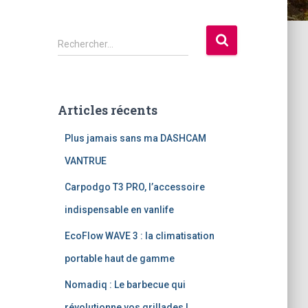
R
Rechercher…
e
c
h
e
Articles récents
r
c
Plus jamais sans ma DASHCAM
h
e
VANTRUE
r
Carpodgo T3 PRO, l’accessoire
:
indispensable en vanlife
EcoFlow WAVE 3 : la climatisation
portable haut de gamme
Nomadiq : Le barbecue qui
révolutionne vos grillades !