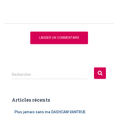
R
Rechercher…
e
c
h
e
Articles récents
r
c
Plus jamais sans ma DASHCAM VANTRUE
h