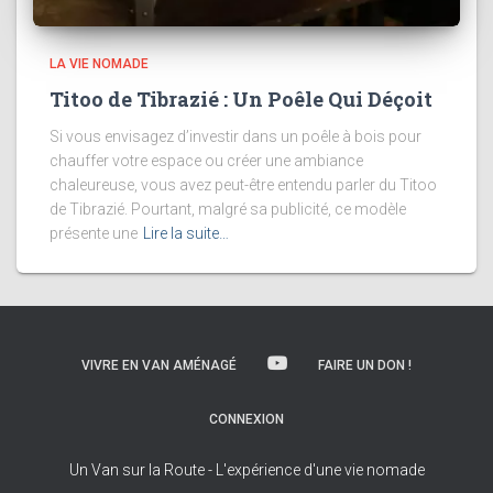
LA VIE NOMADE
Titoo de Tibrazié : Un Poêle Qui Déçoit
Si vous envisagez d’investir dans un poêle à bois pour
chauffer votre espace ou créer une ambiance
chaleureuse, vous avez peut-être entendu parler du Titoo
de Tibrazié. Pourtant, malgré sa publicité, ce modèle
présente une
Lire la suite…
VIVRE EN VAN AMÉNAGÉ
FAIRE UN DON !
CONNEXION
Un Van sur la Route - L'expérience d'une vie nomade