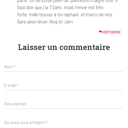
partir..on se pose plein de questions malgré tout..il
faut dire que j’ai 72ans..mais l’envie est très
forte..mille bisous à toi raphael..et merci de nos
faire ainsi rêver..Reg et Jam
RÉPONDRE
Laisser un commentaire
Nom
*
E-mail
*
Site internet
Qu’avez vous à l’esprit ?