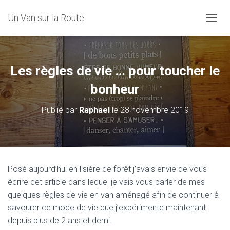
Un Van sur la Route
D
É
P
L
I
Les règles de vie … pour toucher le
E
R
bonheur
L
A
Publié par
Raphael
le
28 novembre 2019
N
A
V
I
G
A
Posé aujourd’hui en lisière de forêt j’avais envie de vous
T
écrire cet article dans lequel je vais vous parler de mes
I
O
quelques règles de vie en van aménagé afin de continuer à
N
savourer ce mode de vie que j’expérimente maintenant
depuis plus de 2 ans et demi.