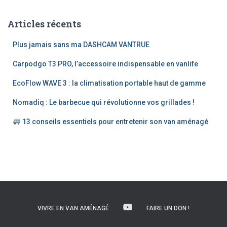
h
e
Articles récents
r
c
Plus jamais sans ma DASHCAM VANTRUE
h
e
Carpodgo T3 PRO, l’accessoire indispensable en vanlife
r
EcoFlow WAVE 3 : la climatisation portable haut de gamme
:
Nomadiq : Le barbecue qui révolutionne vos grillades !
13 conseils essentiels pour entretenir son van aménagé
VIVRE EN VAN AMÉNAGÉ
FAIRE UN DON !