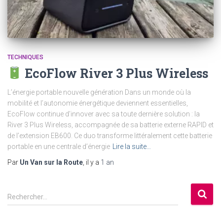
TECHNIQUES
EcoFlow River 3 Plus Wireless
L’énergie portable nouvelle génération Dans un monde où la
mobilité et l’autonomie énergétique deviennent essentielles,
EcoFlow continue d’innover avec sa toute dernière solution : la
River 3 Plus Wireless, accompagnée de sa batterie externe RAPID et
de l’extension EB600. Ce duo transforme littéralement cette batterie
portable en une centrale d’énergie
Lire la suite…
Par
Un Van sur la Route
, il y a
1 an
R
Rechercher…
e
c