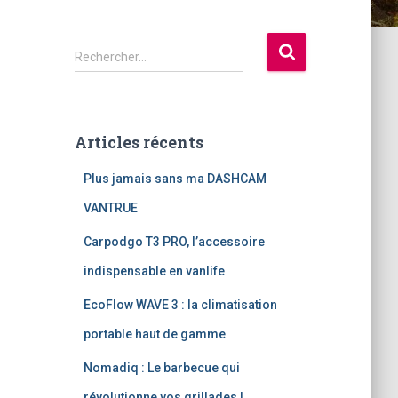
R
Rechercher…
e
c
h
e
Articles récents
r
c
Plus jamais sans ma DASHCAM
h
e
VANTRUE
r
Carpodgo T3 PRO, l’accessoire
:
indispensable en vanlife
EcoFlow WAVE 3 : la climatisation
portable haut de gamme
Nomadiq : Le barbecue qui
révolutionne vos grillades !