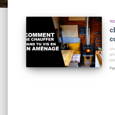
TE
c
c
cha
art
ple
Pa