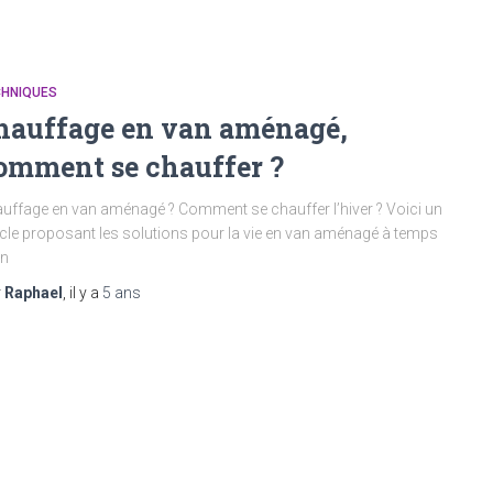
CHNIQUES
hauffage en van aménagé,
omment se chauffer ?
uffage en van aménagé ? Comment se chauffer l’hiver ? Voici un
icle proposant les solutions pour la vie en van aménagé à temps
in
r
Raphael
, il y a
5 ans