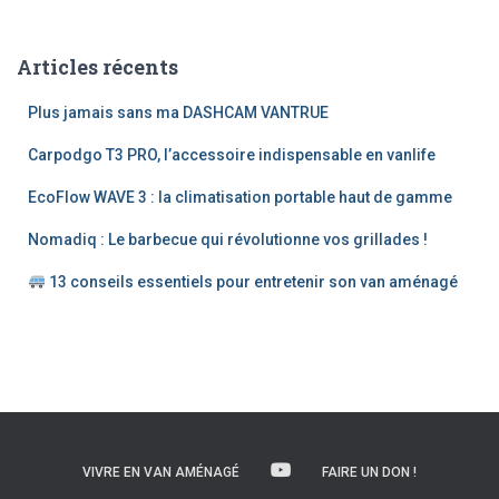
h
e
Articles récents
r
c
Plus jamais sans ma DASHCAM VANTRUE
h
e
Carpodgo T3 PRO, l’accessoire indispensable en vanlife
r
EcoFlow WAVE 3 : la climatisation portable haut de gamme
:
Nomadiq : Le barbecue qui révolutionne vos grillades !
13 conseils essentiels pour entretenir son van aménagé
VIVRE EN VAN AMÉNAGÉ
FAIRE UN DON !