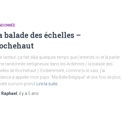
NDONNÉE
a balade des échelles –
ochehaut
r lecteur, ça fait déjà quelques temps que j’entends ici et là parler
ne randonnée vertigineuse dans les Ardennes ( la balade des
elles de Rochehaut ). Evidemment, comme tu le sais, j’ai
dance à appeler mon pays ‘’Ma Belle Belgique’’ et une fois de plus,
petit surnom prend
Lire la suite…
r
Raphael
, il y a
5 ans