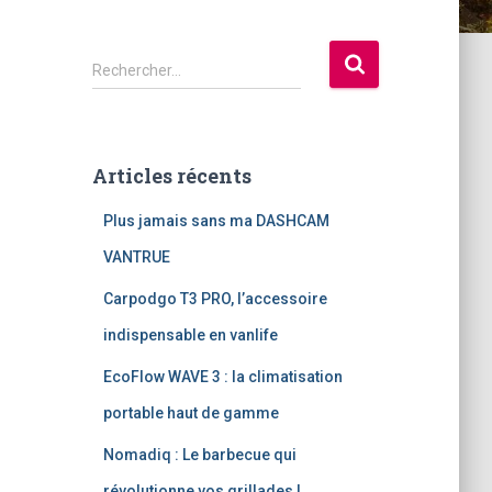
R
Rechercher…
e
c
h
e
Articles récents
r
c
Plus jamais sans ma DASHCAM
h
e
VANTRUE
r
Carpodgo T3 PRO, l’accessoire
:
indispensable en vanlife
EcoFlow WAVE 3 : la climatisation
portable haut de gamme
Nomadiq : Le barbecue qui
révolutionne vos grillades !