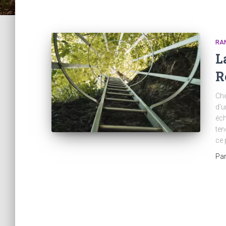
RA
L
R
Che
d’u
éch
ten
ce 
Pa