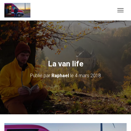
D
É
P
L
I
E
R
L
A
La van life
N
A
Publié par
Raphael
le
4 mars 2018
V
I
G
A
T
I
O
N