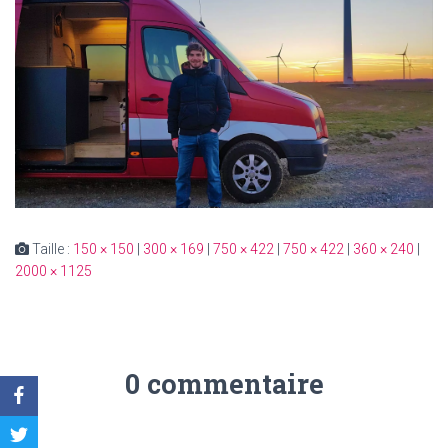
Taille :
150 × 150
|
300 × 169
|
750 × 422
|
750 × 422
|
360 × 240
|
2000 × 1125
0 commentaire