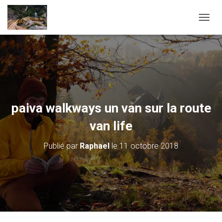
D
É
P
L
I
E
R
L
A
paiva walkways un van sur la route
N
A
van life
V
I
Publié par
Raphael
le
11 octobre 2018
G
A
T
I
O
N