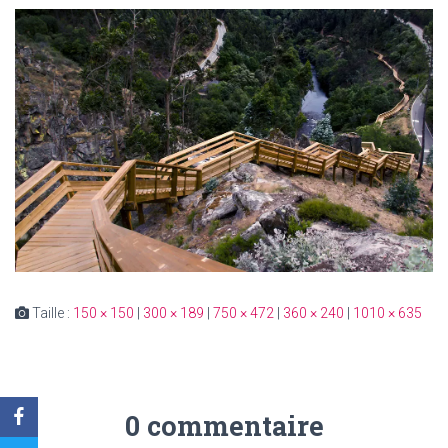
Taille :
150 × 150
|
300 × 189
|
750 × 472
|
360 × 240
|
1010 × 635
0 commentaire