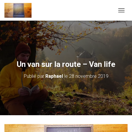
D
É
P
L
I
E
R
L
A
Un van sur la route – Van life
N
A
Publié par
Raphael
le
28 novembre 2019
V
I
G
A
T
I
O
N