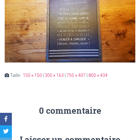
Taille :
150 × 150
|
300 × 163
|
750 × 407
|
800 × 434
0 commentaire
Laisser un commentaire