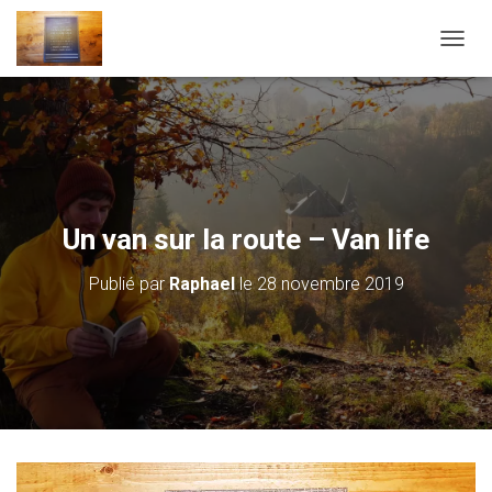
D
É
P
L
I
E
R
L
A
Un van sur la route – Van life
N
A
Publié par
Raphael
le
28 novembre 2019
V
I
G
A
T
I
O
N