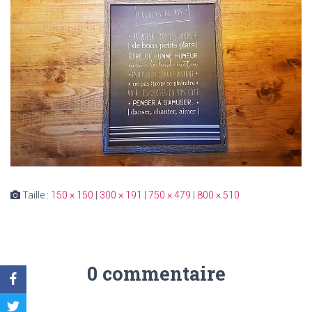
Taille :
150 × 150
|
300 × 191
|
750 × 479
|
800 × 510
0 commentaire