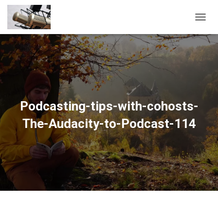
D
É
P
L
I
E
R
L
A
Podcasting-tips-with-cohosts-
N
A
The-Audacity-to-Podcast-114
V
I
G
A
T
I
O
N