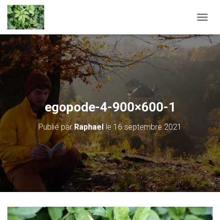
D
É
P
L
I
E
R
L
A
egopode-4-900×600-1
N
A
Publié par
Raphael
le
16 septembre 2021
V
I
G
A
T
I
O
N