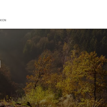
XION
1