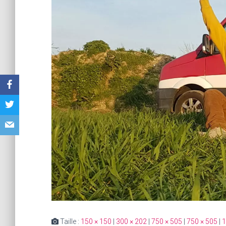
Taille :
150 × 150
|
300 × 202
|
750 × 505
|
750 × 505
|
1