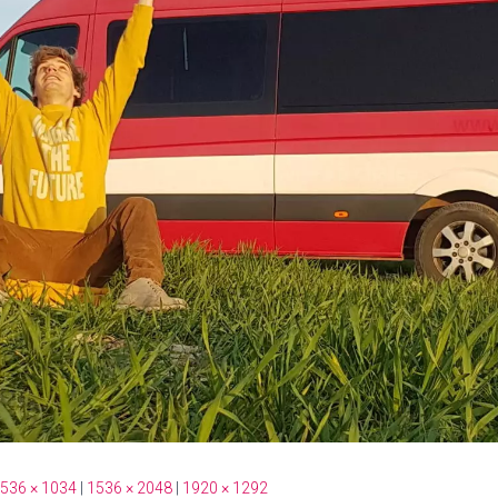
536 × 1034
|
1536 × 2048
|
1920 × 1292