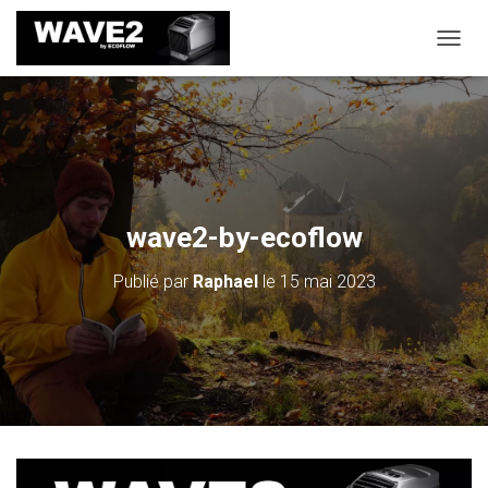
D
É
P
L
I
E
R
L
A
wave2-by-ecoflow
N
A
Publié par
Raphael
le
15 mai 2023
V
I
G
A
T
I
O
N