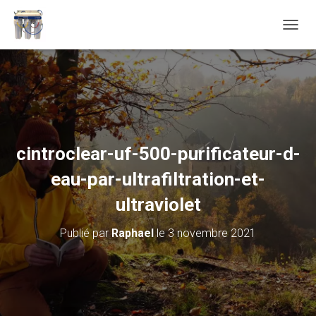
D
É
P
L
I
E
R
L
A
cintroclear-uf-500-purificateur-d-
N
A
eau-par-ultrafiltration-et-
V
I
ultraviolet
G
A
Publié par
Raphael
le
3 novembre 2021
T
I
O
N