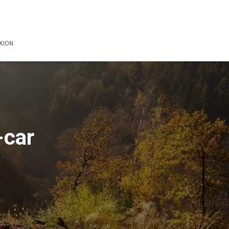
XION
-car