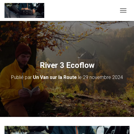
D
É
P
L
I
E
R
L
A
River 3 Ecoflow
N
A
Publié par
Un Van sur la Route
le
29 novembre 2024
V
I
G
A
T
I
O
N