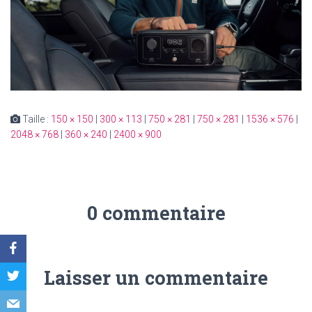
Taille :
150 × 150
|
300 × 113
|
750 × 281
|
750 × 281
|
1536 × 576
|
2048 × 768
|
360 × 240
|
2400 × 900
0 commentaire
Laisser un commentaire