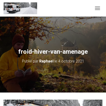
D
É
P
L
I
E
R
L
A
froid-hiver-van-amenage
N
A
Publié par
Raphael
le
4 octobre 2021
V
I
G
A
T
I
O
N