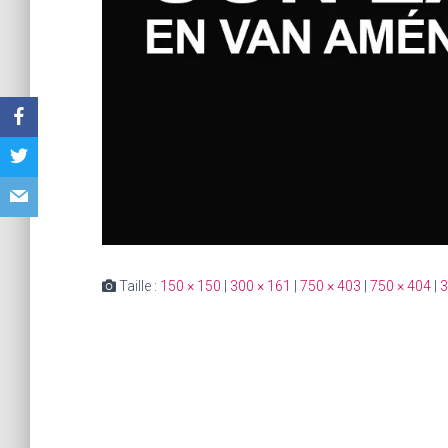
Taille :
150 × 150
|
300 × 161
|
750 × 403
|
750 × 404
|
3