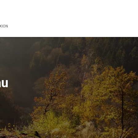
XION
au