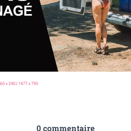
60 × 240
|
1477 × 795
0 commentaire