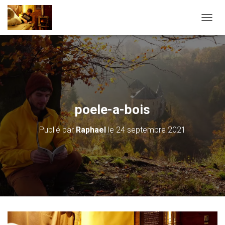
D
É
P
L
I
E
R
L
A
poele-a-bois
N
A
Publié par
Raphael
le
24 septembre 2021
V
I
G
A
T
I
O
N