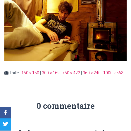
Taille :
150 × 150
|
300 × 169
|
750 × 422
|
360 × 240
|
1000 × 563
0 commentaire