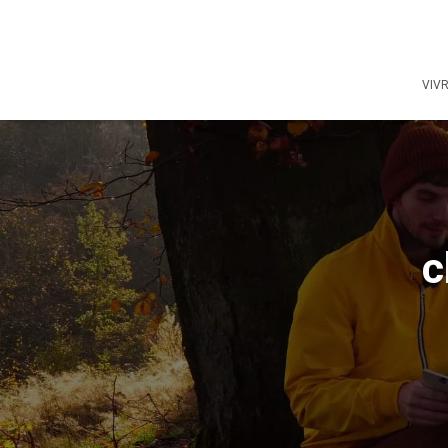
VIV
c