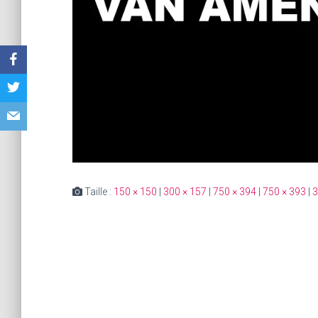
Taille :
150 × 150
|
300 × 157
|
750 × 394
|
750 × 393
|
3