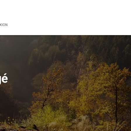
XION
gé