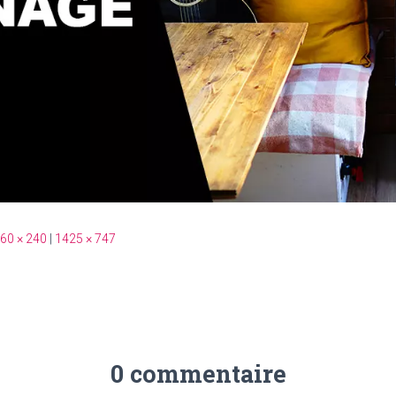
60 × 240
|
1425 × 747
0 commentaire