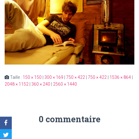
Taille :
150 × 150
|
300 × 169
|
750 × 422
|
750 × 422
|
1536 × 864
|
2048 × 1152
|
360 × 240
|
2560 × 1440
0 commentaire