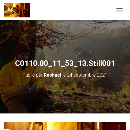
D
É
P
L
I
E
R
L
A
C0110.00_11_53_13.Still001
N
A
Publié par
Raphael
le
24 septembre 2021
V
I
G
A
T
I
O
N