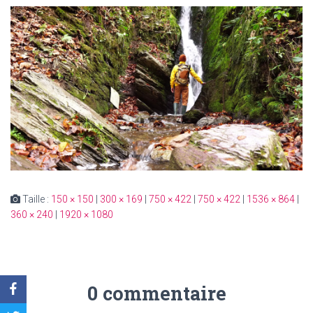
Taille :
150 × 150
|
300 × 169
|
750 × 422
|
750 × 422
|
1536 × 864
|
360 × 240
|
1920 × 1080
0 commentaire