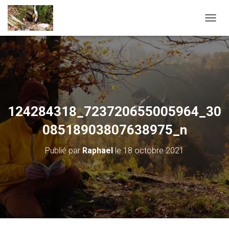
D
É
P
L
I
E
R
L
A
124284318_723720655005964_30
N
A
08518903807638975_n
V
I
Publié par
Raphael
le
18 octobre 2021
G
A
T
I
O
N