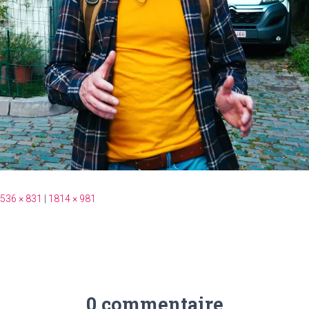
536 × 831
|
1814 × 981
0 commentaire