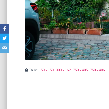
Taille :
150 × 150
|
300 × 162
|
750 × 405
|
750 × 406
|
1