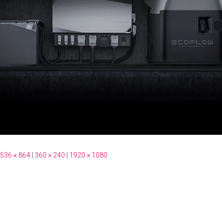
536 × 864
|
360 × 240
|
1920 × 1080