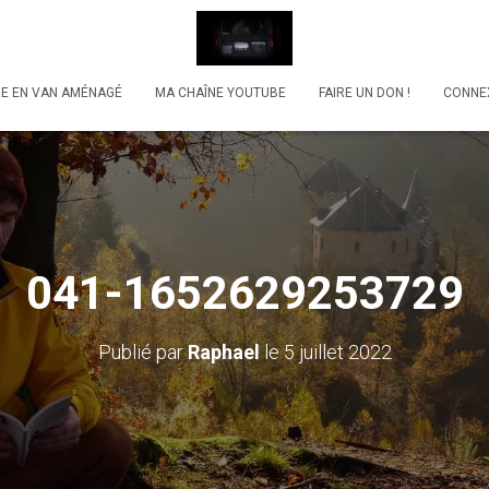
RE EN VAN AMÉNAGÉ
MA CHAÎNE YOUTUBE
FAIRE UN DON !
CONNE
041-1652629253729
Publié par
Raphael
le
5 juillet 2022