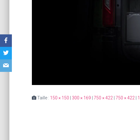
Taille :
150 × 150
|
300 × 169
|
750 × 422
|
750 × 422
|
1